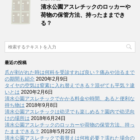
清水公園アスレチックのロッカーや
荷物の保管方法、持ったままでき
る？
最近の投稿
爪が剥がれた時は何科を受診すれば良い？痛みや治るまで
の期間も紹介
2020年2月9日
タイヤの空気は窒素に入れ替えできる？混ぜても平気？違
いとは
2020年2月6日
清水公園アスレチックでかかる料金や時間、あると便利な
持ち物は
2018年9月8日
清水公園アスレチックは幼児でも楽しめる？園内で幼児向
けの場所は
2018年6月24日
清水公園アスレチックのロッカーや荷物の保管方法、持っ
たままできる？
2018年5月22日
清水公園アスレチックで着替えは何枚必要？濡れた場合の