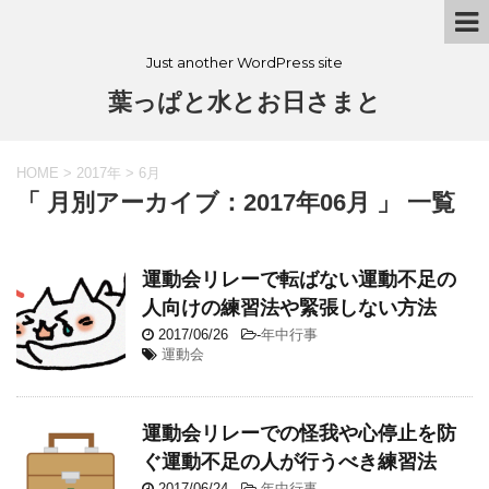
Just another WordPress site
葉っぱと水とお日さまと
HOME
>
2017年
>
6月
「 月別アーカイブ：2017年06月 」 一覧
運動会リレーで転ばない運動不足の
人向けの練習法や緊張しない方法
2017/06/26
-
年中行事
運動会
運動会リレーでの怪我や心停止を防
ぐ運動不足の人が行うべき練習法
2017/06/24
-
年中行事