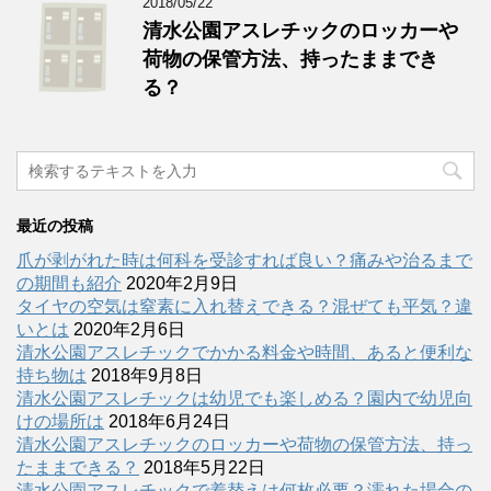
2018/05/22
清水公園アスレチックのロッカーや
荷物の保管方法、持ったままでき
る？
最近の投稿
爪が剥がれた時は何科を受診すれば良い？痛みや治るまで
の期間も紹介
2020年2月9日
タイヤの空気は窒素に入れ替えできる？混ぜても平気？違
いとは
2020年2月6日
清水公園アスレチックでかかる料金や時間、あると便利な
持ち物は
2018年9月8日
清水公園アスレチックは幼児でも楽しめる？園内で幼児向
けの場所は
2018年6月24日
清水公園アスレチックのロッカーや荷物の保管方法、持っ
たままできる？
2018年5月22日
清水公園アスレチックで着替えは何枚必要？濡れた場合の