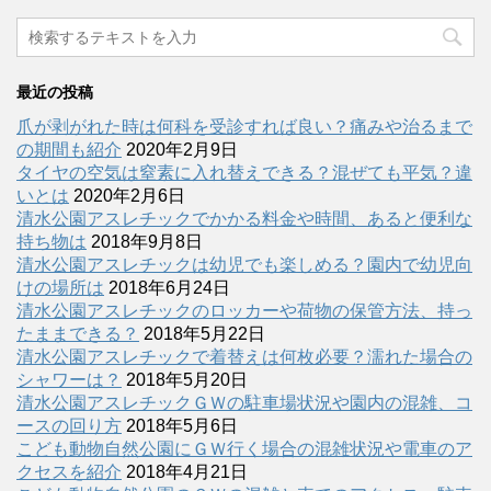
最近の投稿
爪が剥がれた時は何科を受診すれば良い？痛みや治るまで
の期間も紹介
2020年2月9日
タイヤの空気は窒素に入れ替えできる？混ぜても平気？違
いとは
2020年2月6日
清水公園アスレチックでかかる料金や時間、あると便利な
持ち物は
2018年9月8日
清水公園アスレチックは幼児でも楽しめる？園内で幼児向
けの場所は
2018年6月24日
清水公園アスレチックのロッカーや荷物の保管方法、持っ
たままできる？
2018年5月22日
清水公園アスレチックで着替えは何枚必要？濡れた場合の
シャワーは？
2018年5月20日
清水公園アスレチックＧＷの駐車場状況や園内の混雑、コ
ースの回り方
2018年5月6日
こども動物自然公園にＧＷ行く場合の混雑状況や電車のア
クセスを紹介
2018年4月21日