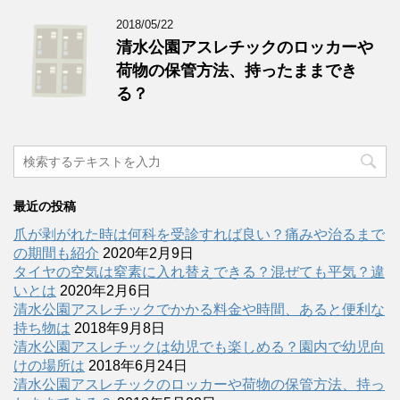
2018/05/22
清水公園アスレチックのロッカーや
荷物の保管方法、持ったままでき
る？
最近の投稿
爪が剥がれた時は何科を受診すれば良い？痛みや治るまで
の期間も紹介
2020年2月9日
タイヤの空気は窒素に入れ替えできる？混ぜても平気？違
いとは
2020年2月6日
清水公園アスレチックでかかる料金や時間、あると便利な
持ち物は
2018年9月8日
清水公園アスレチックは幼児でも楽しめる？園内で幼児向
けの場所は
2018年6月24日
清水公園アスレチックのロッカーや荷物の保管方法、持っ