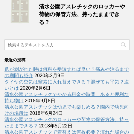
清水公園アスレチックのロッカーや
荷物の保管方法、持ったままでき
る？
最近の投稿
爪が剥がれた時は何科を受診すれば良い？痛みや治るまで
の期間も紹介
2020年2月9日
タイヤの空気は窒素に入れ替えできる？混ぜても平気？違
いとは
2020年2月6日
清水公園アスレチックでかかる料金や時間、あると便利な
持ち物は
2018年9月8日
清水公園アスレチックは幼児でも楽しめる？園内で幼児向
けの場所は
2018年6月24日
清水公園アスレチックのロッカーや荷物の保管方法、持っ
たままできる？
2018年5月22日
清水公園アスレチックで着替えは何枚必要？濡れた場合の