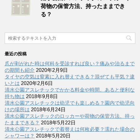
荷物の保管方法、持ったままでき
る？
最近の投稿
爪が剥がれた時は何科を受診すれば良い？痛みや治るまで
の期間も紹介
2020年2月9日
タイヤの空気は窒素に入れ替えできる？混ぜても平気？違
いとは
2020年2月6日
清水公園アスレチックでかかる料金や時間、あると便利な
持ち物は
2018年9月8日
清水公園アスレチックは幼児でも楽しめる？園内で幼児向
けの場所は
2018年6月24日
清水公園アスレチックのロッカーや荷物の保管方法、持っ
たままできる？
2018年5月22日
清水公園アスレチックで着替えは何枚必要？濡れた場合の
シャワーは？
2018年5月20日