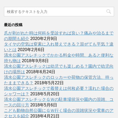
最近の投稿
爪が剥がれた時は何科を受診すれば良い？痛みや治るまで
の期間も紹介
2020年2月9日
タイヤの空気は窒素に入れ替えできる？混ぜても平気？違
いとは
2020年2月6日
清水公園アスレチックでかかる料金や時間、あると便利な
持ち物は
2018年9月8日
清水公園アスレチックは幼児でも楽しめる？園内で幼児向
けの場所は
2018年6月24日
清水公園アスレチックのロッカーや荷物の保管方法、持っ
たままできる？
2018年5月22日
清水公園アスレチックで着替えは何枚必要？濡れた場合の
シャワーは？
2018年5月20日
清水公園アスレチックＧＷの駐車場状況や園内の混雑、コ
ースの回り方
2018年5月6日
こども動物自然公園にＧＷ行く場合の混雑状況や電車のア
クセスを紹介
2018年4月21日