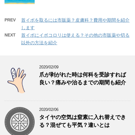
PREV
首イボを取るには市販薬？皮膚科？費用や期間を紹介
します
NEXT
首イボにイボコロリは使える？その他の市販薬や切る
以外の方法を紹介
2020/02/09
爪が剥がれた時は何科を受診すれば
良い？痛みや治るまでの期間も紹介
2020/02/06
タイヤの空気は窒素に入れ替えでき
る？混ぜても平気？違いとは